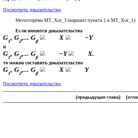
Посмотреть доказательство
Метатеорема MT_Xor_3 (вариант пункта 1 в MT_Xor_1):
Если имеются доказательства
G
, G
,... G
X
~Y
1
2
β
и
G
, G
,... G
~Y
X
,
1
2
β
то можно составить доказательство
G
, G
,... G
X
Y
1
2
β
Посмотреть доказательство
[предыдущая глава]
[огла