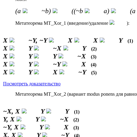
(a
~b)
((~b
a)
(
Метатеорема MT_Xor_1 (введение/удаление
):
X
~Y, ~Y
X
X
Y
(1)
X
Y
~X
Y
(2)
X
Y
Y
~X
(3)
X
Y
~Y
X
(4)
X
Y
X
~Y
(5)
Посмотреть доказательство
Метатеорема MT_Xor_2 (вариант modus ponens для равно
~X, X
Y
Y
(1)
Y, X
Y
~X
(2)
~Y, X
Y
X
(3)
X, X
Y
~Y
(4)