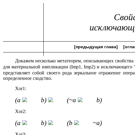
Свой
исключающ
[предыдущая глава]
[огла
Докажем несколько метатеорем, описывающих свойства
для материальной импликации (Imp1, Imp2) и исключающего 
представляет собой своего рода зеркальное отражение опе
определенное сходство.
Xor1:
(a
b)
(~a
b)
Xor2:
(a
b)
(b
~a)
Xor3: